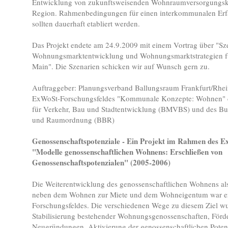
Entwicklung von zukunftsweisenden Wohnraumversorgungsk
Region. Rahmenbedingungen für einen interkommunalen Erf
sollten dauerhaft etabliert werden.
Das Projekt endete am 24.9.2009 mit einem Vortrag über "Sze
Wohnungsmarktentwicklung und Wohnungsmarktstrategien fü
Main". Die Szenarien schicken wir auf Wunsch gern zu.
Auftraggeber: Planungsverband Ballungsraum Frankfurt/Rh
ExWoSt-Forschungsfeldes "Kommunale Konzepte: Wohnen" 
für Verkehr, Bau und Stadtentwicklung (BMVBS) und des B
und Raumordnung (BBR)
Genossenschaftspotenziale - Ein Projekt im Rahmen des E
"Modelle genossenschaftlichen Wohnens: Erschließen von
Genossenschaftspotenzialen" (2005-2006)
Die Weiterentwicklung des genossenschaftlichen Wohnens als 
neben dem Wohnen zur Miete und dem Wohneigentum war erkl
Forschungsfeldes. Die verschiedenen Wege zu diesem Ziel wu
Stabilisierung bestehender Wohnungsgenossenschaften, Förd
Neugründungen, Aktivierung der genossenschaftlichen Potenzi