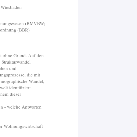
n Wiesbaden
Wohnungswesen (BMVBW;
mordnung (BBR)
ht ohne Grund. Auf den
n Strukturwandel
ichen und
ngsprozesse, die mit
emographische Wandel,
lt identifiziert.
inem dieser
gen - welche Antworten
er Wohnungswirtschaft