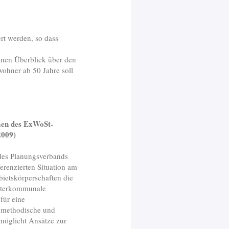
rt werden, so dass
nen Überblick über den
ohner ab 50 Jahre soll
men des ExWoSt-
2009)
des Planungsverbands
erenzierten Situation am
ietskörperschaften die
nterkommunale
für eine
 methodische und
möglicht Ansätze zur