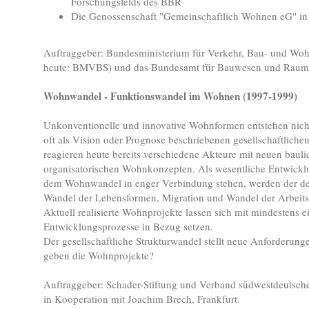
Forschungsfelds des BBR
Die Genossenschaft "Gemeinschaftlich Wohnen eG" i
Auftraggeber: Bundesministerium für Verkehr, Bau- und 
heute: BMVBS) und das Bundesamt für Bauwesen und Rau
Wohnwandel - Funktionswandel im Wohnen (1997-1999)
Unkonventionelle und innovative Wohnformen entstehen nic
oft als Vision oder Prognose beschriebenen gesellschaftliche
reagieren heute bereits verschiedene Akteure mit neuen baul
organisatorischen Wohnkonzepten. Als wesentliche Entwicklu
dem Wohnwandel in enger Verbindung stehen, werden der d
Wandel der Lebensformen, Migration und Wandel der Arbeitswe
Aktuell realisierte Wohnprojekte lassen sich mit mindestens e
Entwicklungsprozesse in Bezug setzen.
Der gesellschaftliche Strukturwandel stellt neue Anforderun
geben die Wohnprojekte?
Auftraggeber: Schader-Stiftung und Verband südwestdeutsch
in Kooperation mit Joachim Brech, Frankfurt.