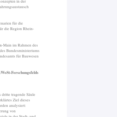
onzepten in der
ahrungsaustausch
narien für die
r die Region Rhein-
ein-Main im Rahmen des
des Bundesministeriums
undesamts für Bauwesen
xWoSt-Forschungsfelds
dritte tragende Säule
ärtes Ziel dieses
rden analysiert:
erung von
ale in der Stadt- und