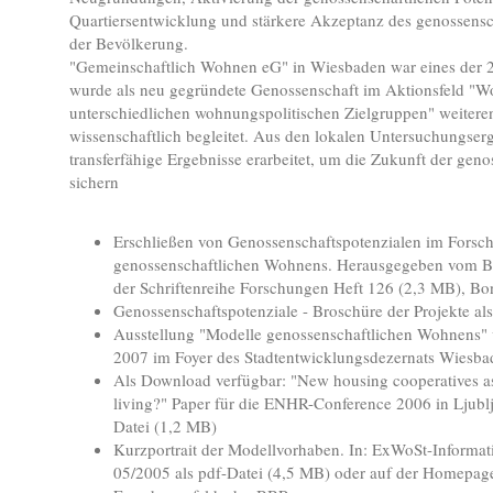
Quartiersentwicklung und stärkere Akzeptanz des genossens
der Bevölkerung.
"Gemeinschaftlich Wohnen eG" in Wiesbaden war eines der 
wurde als neu gegründete Genossenschaft im Aktionsfeld "
unterschiedlichen wohnungspolitischen Zielgruppen" weitere
wissenschaftlich begleitet. Aus den lokalen Untersuchungse
transferfähige Ergebnisse erarbeitet, um die Zukunft der geno
sichern
Erschließen von Genossenschaftspotenzialen im Forsc
genossenschaftlichen Wohnens. Herausgegeben vom 
der Schriftenreihe Forschungen Heft 126 (2,3 MB), B
Genossenschaftspotenziale - Broschüre der Projekte al
Ausstellung "Modelle genossenschaftlichen Wohnens" 
2007 im Foyer des Stadtentwicklungsdezernats Wiesba
Als Download verfügbar: "New housing cooperatives as
living?" Paper für die ENHR-Conference 2006 in Ljublja
Datei (1,2 MB)
Kurzportrait der Modellvorhaben. In: ExWoSt-Informati
05/2005 als pdf-Datei (4,5 MB) oder auf der Homepag