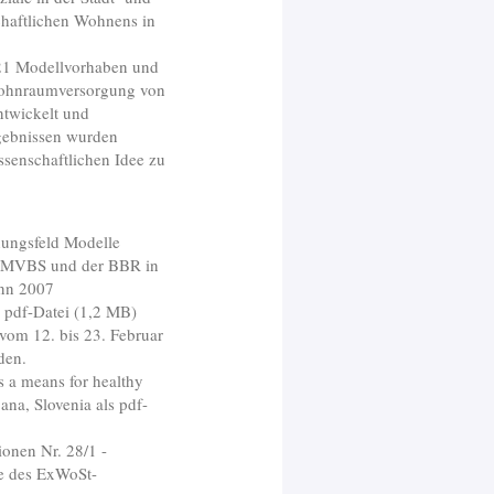
chaftlichen Wohnens in
21 Modellvorhaben und
Wohnraumversorgung von
ntwickelt und
rgebnissen wurden
ssenschaftlichen Idee zu
hungsfeld Modelle
BMVBS und der BBR in
onn 2007
s pdf-Datei (1,2 MB)
vom 12. bis 23. Februar
den.
 a means for healthy
na, Slovenia als pdf-
onen Nr. 28/1 -
e des ExWoSt-